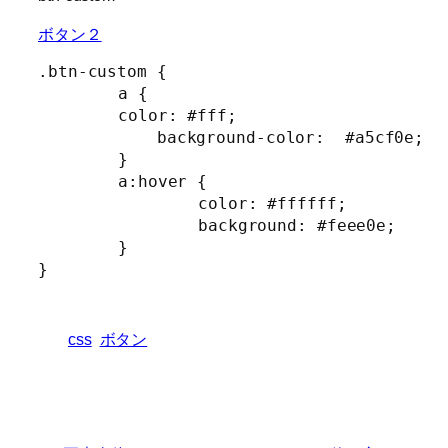
ボタン２
.btn-custom
{
a
{
color
:
 #fff
;
background-color
:
  #a5cf0e
;
}
a:hover
{
color
:
 #ffffff
;
background
:
 #feee0e
;
}
}
css
ボタン