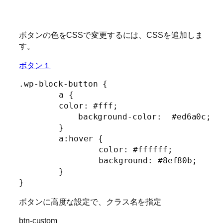
ボタンの色をCSSで変更するには、CSSを追加しま
す。
ボタン１
.wp-block-button
{
a
{
color
:
 #fff
;
background-color
:
  #ed6a0c
;
}
a:hover
{
color
:
 #ffffff
;
background
:
 #8ef80b
;
}
}
ボタンに高度な設定で、クラス名を指定
btn-custom