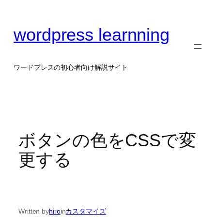
内
容
wordpress learnning
を
ス
キ
ッ
ワードプレスの初心者向け解説サイト
プ
ボタンの色をCSSで変
更する
Written by
hiro
in
カスタマイズ